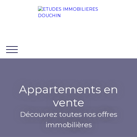
Appartements en
ACCUEIL
ACHETER
LOUER
VENDRE
BLO
vente
88 chaussée Rouvroy 80100
+33 3 22 31
ABBEVILLE
32 11
Découvrez toutes nos offres
immobilières