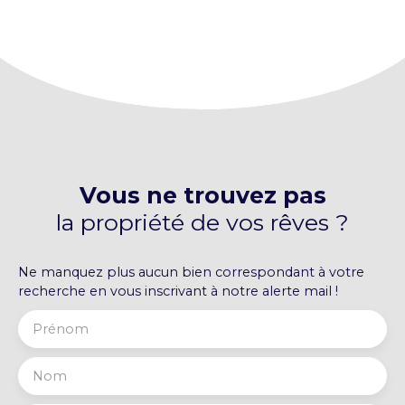
lumineux, une salle de bains, un WC indépendant
ainsi que trois chambres Chauffage central
collectif au gaz de ville (chaudière récente) avec
système individuel de répartition des
consommations, permettant une gestion
personnalisée Charges de copropriété (chauffage
et eau inclus) 262€/mois
Vous ne trouvez pas
la propriété de vos rêves ?
Ne manquez plus aucun bien correspondant à votre
recherche en vous inscrivant à notre alerte mail !
Prénom
Nom