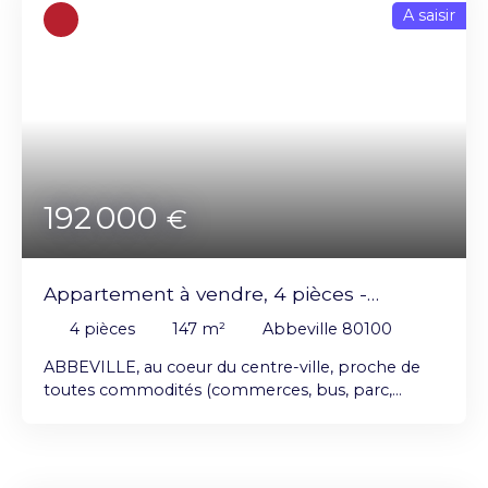
A saisir
192 000
€
Appartement à vendre, 4 pièces -
Abbeville 80100
4
pièces
147
m²
Abbeville 80100
ABBEVILLE, au coeur du centre-ville, proche de
toutes commodités (commerces, bus, parc,
piscine) Appartement T4 de 147m² au 2ème étage
comprenant : Une entrée / bureau de 23m², un
superbe séjour lumineux de 50m² avec insert bois,
une cuisine aménagée et équipée de 13m², un WC