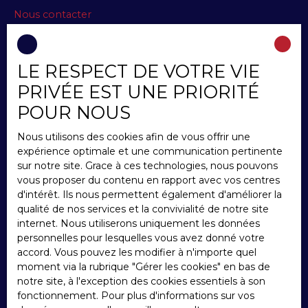
Nous contacter
LE RESPECT DE VOTRE VIE
INFORMATIONS
PRIVÉE EST UNE PRIORITÉ
Nos honoraires
POUR NOUS
Mentions légales
Nous utilisons des cookies afin de vous offrir une
Politique de confidentialité
expérience optimale et une communication pertinente
Plan du site
sur notre site. Grace à ces technologies, nous pouvons
vous proposer du contenu en rapport avec vos centres
Gérer les cookies
d'intérêt. Ils nous permettent également d'améliorer la
Propulsé par
qualité de nos services et la convivialité de notre site
internet. Nous utiliserons uniquement les données
personnelles pour lesquelles vous avez donné votre
accord. Vous pouvez les modifier à n'importe quel
moment via la rubrique ″Gérer les cookies″ en bas de
notre site, à l'exception des cookies essentiels à son
+33 3 22 31 32 11
fonctionnement. Pour plus d'informations sur vos