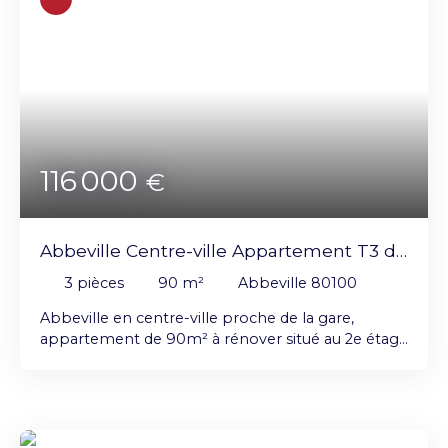
116 000
€
Abbeville Centre-ville Appartement T3 de
90 m² à rénover
3
pièces
90
m²
Abbeville 80100
Abbeville en centre-ville proche de la gare,
appartement de 90m² à rénover situé au 2e étage
d'une résidence, il comprend Une entrée, un
beau séjour de 30m², une cuisine indépendante,
une salle de bains, un WC, deux chambres
Chauffage central au gaz de ville Charges de
copropriété : 850€/an