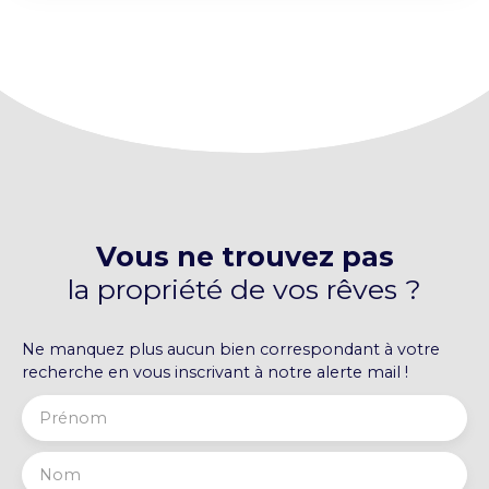
pièce principale avec vitrine + 2 pieces de
stockage + WC. Chauffage électrique. Loyer : 650
€/mois HC. 1er étage : T4 de 92 m² : salon, cuisine
ouverte, salle d'eau, WC, 2 chambres, bureau.
Chauffage électrique (DPE E). Loyer : 630 €/mois
HC. 2e étage : T2 de 50 m² : cuisine ouverte sur
séjour, salle d'eau/WC, chambre, grenier.
Chauffage électrique (DPE E). Loyer : 500 €/mois
HC. Revenus locatifs mensuels : 1 780 € HC Taxe
foncière 2025 : 5 300 € (dont 3 120 € refacturés au
locataire du local commercial)
Vous ne trouvez pas
la propriété de vos rêves ?
Ne manquez plus aucun bien correspondant à votre
recherche en vous inscrivant à notre alerte mail !
Prénom
Nom