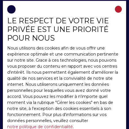
LE RESPECT DE VOTRE VIE
INFORMATIONS
PRIVÉE EST UNE PRIORITÉ
Nos honoraires
POUR NOUS
Mentions légales
Nous utilisons des cookies afin de vous offrir une
Politique de confidentialité
expérience optimale et une communication pertinente
Plan du site
sur notre site. Grace à ces technologies, nous pouvons
vous proposer du contenu en rapport avec vos centres
Gérer les cookies
d'intérêt. Ils nous permettent également d'améliorer la
Propulsé par
qualité de nos services et la convivialité de notre site
internet. Nous utiliserons uniquement les données
personnelles pour lesquelles vous avez donné votre
accord. Vous pouvez les modifier à n'importe quel
moment via la rubrique ″Gérer les cookies″ en bas de
notre site, à l'exception des cookies essentiels à son
+33 3 22 31 32 11
fonctionnement. Pour plus d'informations sur vos
données personnelles, veuillez consulter
notre politique de confidentialité
.