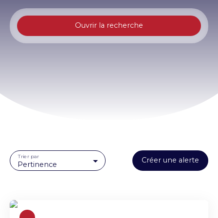
Ouvrir la recherche
Type d'offre
Vente
Type de bien
Immeuble
Localisation
Abbeville (80100)
Budget max (€)
Trier par
Créer une alerte
Surface min (m²)
Pertinence
Rechercher