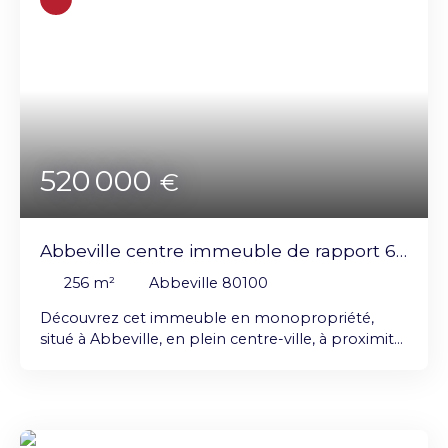
520 000
€
Abbeville centre immeuble de rapport 6
lots revenus immédiats
256
m²
Abbeville 80100
Découvrez cet immeuble en monopropriété,
situé à Abbeville, en plein centre-ville, à proximité
immédiate de toutes les commodités, qui offre
environ 256 m² habitables, en très bon état
général et entièrement loué (bons locataires).
L'immeuble se compose de 6 logements (3 T2 et
3 T3, de 30 à 47 m² habitables), répartis sur 3