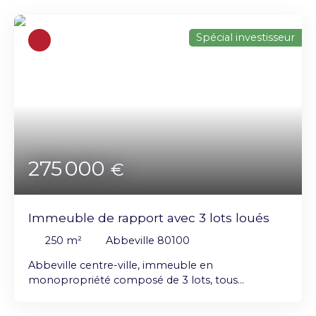
loués 430 € / mois chacun 1er étage : Un T3 de 50
m², loué 500 € / mois Un T2 de 45 m², loué 400 € /
Spécial investisseur
mois 2e étage : Un T3 de 50 m², loué 400 € / mois
Un T2 de 40 m², loué 400 € / mois Chaque
logement dispose de compteurs individuels pour
l’eau et l’électricité Classe énergétique des
appartements : de D à F Revenus locatifs
mensuels : 2 560 € Taxe foncière : 6 584 €
275 000
€
Immeuble de rapport avec 3 lots loués
250
m²
Abbeville 80100
Abbeville centre-ville, immeuble en
monopropriété composé de 3 lots, tous
actuellement loués, offrant des revenus
immédiats. RDC : Local commercial de 107 m² :