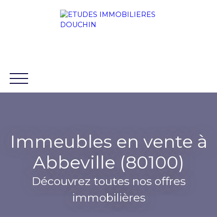
Immeubles en vente à
ACCUEIL
ACHETER
LOUER
VENDRE
BLO
Abbeville (80100)
88 chaussée Rouvroy 80100
+33 3 22 31
ABBEVILLE
32 11
Découvrez toutes nos offres
immobilières