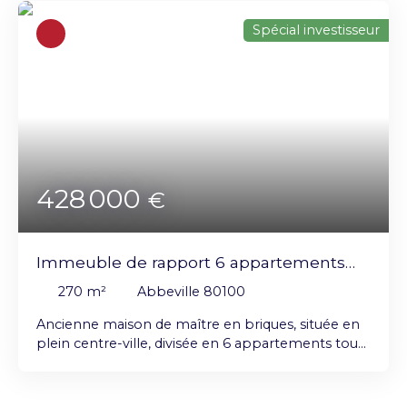
habitables), offrant une rentabilité immédiate
Spécial investisseur
Revenus locatifs mensuels : 1 792 € Les
logements disposent d’un chauffage électrique
ainsi que de compteurs EDF individuels
Diagnostics de performance énergétique : de D à
E Taxe foncière 2025 : 3 900 € Pour tout
renseignement complémentaire ou pour
organiser une visite, n’hésitez pas à nous
contacter
428 000
€
Immeuble de rapport 6 appartements
loués
270
m²
Abbeville 80100
Ancienne maison de maître en briques, située en
plein centre-ville, divisée en 6 appartements tous
loués, offrant un investissement locatif immédiat.
Composition de l’immeuble : Rez-de-chaussée :
Deux T2 de 42 m² chacun avec cour privative,