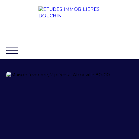
ACCUEIL
ACHETER
LOUER
VENDRE
BLO
88 chaussée Rouvroy 80100
+33 3 22 31
ABBEVILLE
32 11