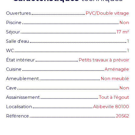
Ouvertures
PVC/Double vitrage
Piscine
Non
Séjour
17
m²
Salle d'eau
1
WC
1
État intérieur
Petits travaux à prévoir
Cuisine
Aménagée
Ameublement
Non meublé
Cave
Non
Assainissement
Tout à l'égout
Localisation
Abbeville 80100
Référence
20562