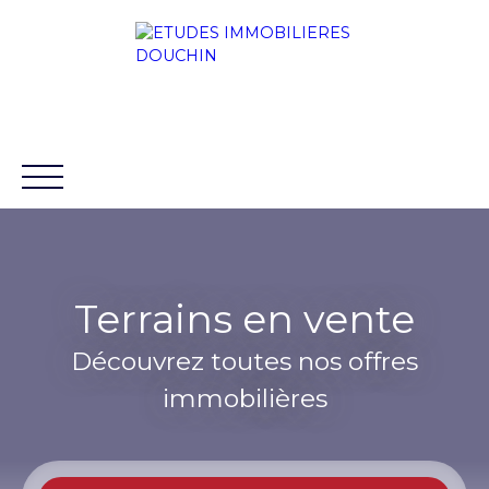
Terrains en vente
ACCUEIL
ACHETER
LOUER
VENDRE
BLO
Découvrez toutes nos offres
88 chaussée Rouvroy 80100
+33 3 22 31
immobilières
ABBEVILLE
32 11