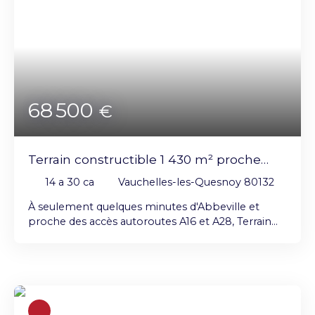
www. georisques. gouv. fr
68 500
€
Terrain constructible 1 430 m² proche
Abbeville
14 a 30 ca
Vauchelles-les-Quesnoy 80132
À seulement quelques minutes d'Abbeville et
proche des accès autoroutes A16 et A28, Terrain
constructible de 1 430 m² (façade de 20 m)
Raccordements disponibles sur la voirie : Eau
potable & Électricité