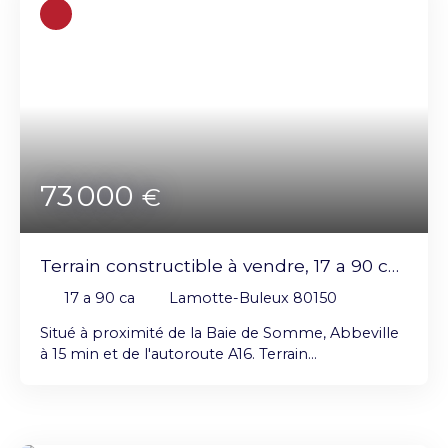
constructibles façade sur voie secondaire de 23
mètres Contactez-nous pour plus d'informations
ou pour organiser une visite sur place.
73 000
€
Terrain constructible à vendre, 17 a 90 ca
- Lamotte-Buleux 80150
17 a 90 ca
Lamotte-Buleux 80150
Situé à proximité de la Baie de Somme, Abbeville
à 15 min et de l'autoroute A16. Terrain
constructible d'une superficie de 1 790 m²
Certificat d'urbanisme : validé Raccordements :
eau et électricité disponibles en voirie