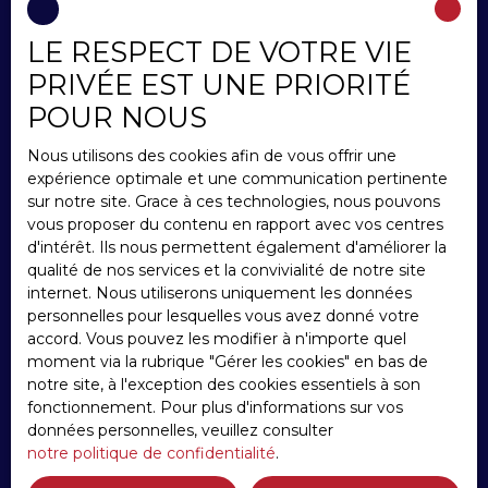
LE RESPECT DE VOTRE VIE
INFORMATIONS
PRIVÉE EST UNE PRIORITÉ
Nos honoraires
POUR NOUS
Mentions légales
Nous utilisons des cookies afin de vous offrir une
Politique de confidentialité
expérience optimale et une communication pertinente
Plan du site
sur notre site. Grace à ces technologies, nous pouvons
vous proposer du contenu en rapport avec vos centres
Gérer les cookies
d'intérêt. Ils nous permettent également d'améliorer la
Propulsé par
qualité de nos services et la convivialité de notre site
internet. Nous utiliserons uniquement les données
personnelles pour lesquelles vous avez donné votre
accord. Vous pouvez les modifier à n'importe quel
moment via la rubrique ″Gérer les cookies″ en bas de
notre site, à l'exception des cookies essentiels à son
+33 3 22 31 32 11
fonctionnement. Pour plus d'informations sur vos
données personnelles, veuillez consulter
notre politique de confidentialité
.
88 chaussée de Rouvroy