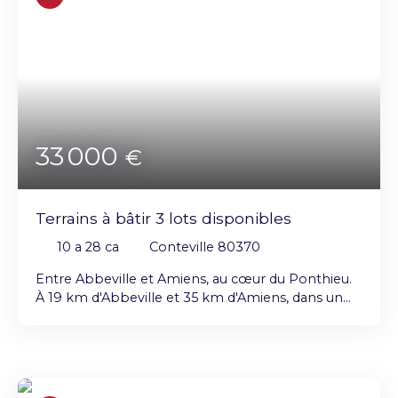
33 000
€
Terrains à bâtir 3 lots disponibles
10 a 28 ca
Conteville 80370
Entre Abbeville et Amiens, au cœur du Ponthieu.
À 19 km d'Abbeville et 35 km d'Amiens, dans un
village calme, trois terrains à bâtir Lot 1 : 1 032 m²,
dont 665 m² constructibles façade sur voie
principale de 28 mètres Lot 2 : 1 028 m², dont 695
m² constructibles façade sur voie secondaire
calme de 23 mètres Lot 3 : 1 195 m², dont 708 m²