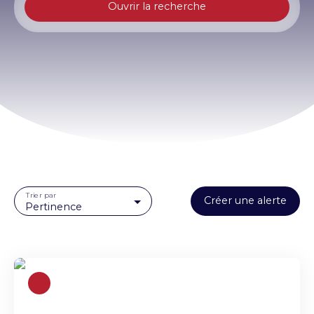
Ouvrir la recherche
Type d'offre
Vente
Type de bien
Terrain
Localisation
Budget max (€)
Trier par
Créer une alerte
Surface min (m²)
Pertinence
Rechercher