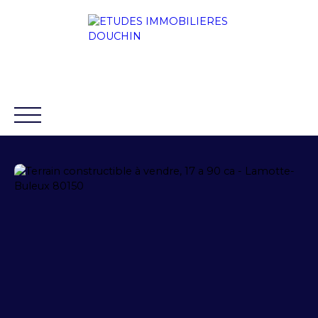
ACCUEIL
ACHETER
LOUER
VENDRE
BLO
88 chaussée Rouvroy 80100
+33 3 22 31
ABBEVILLE
32 11